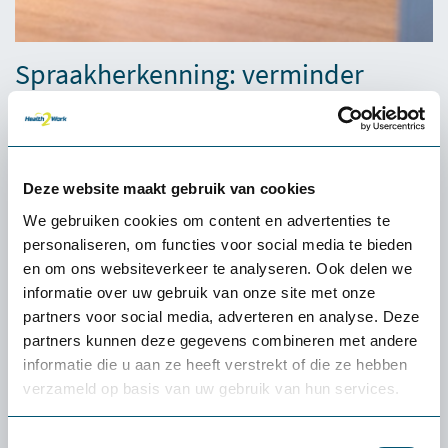
Spraakherkenning: verminder
administratie en werk sneller
Een groot deel van de tijd van zorgprofessionals gaat op aan
administratie. Met Dragon Professional Individual 16 wordt
Deze website maakt gebruik van cookies
deze taak aanzienlijk eenvoudiger. Dankzij de
spraakherkenningssoftware kunnen medische professionals
We gebruiken cookies om content en advertenties te
rapporten, verslagen en e-mails tot drie keer sneller dicteren
personaliseren, om functies voor social media te bieden
dan typen, met een nauwkeurigheid tot 99%.
en om ons websiteverkeer te analyseren. Ook delen we
informatie over uw gebruik van onze site met onze
Handsfree werken voor meer gemak
partners voor social media, adverteren en analyse. Deze
Door de spraakherkenning te combineren met de Medical Cart
partners kunnen deze gegevens combineren met andere
wordt het mogelijk om handsfree te werken. Dit betekent dat
informatie die u aan ze heeft verstrekt of die ze hebben
zorgverleners niet steeds een toetsenbord of muis hoeven te
verzameld op basis van uw gebruik van hun services.
gebruiken, wat zowel de snelheid als de ergonomie ten goede
komt. Bovendien kunnen ze met gesproken opdrachten de
Toestemmingsselectie