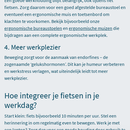
Een goede werkhouding blijft belangrijk, ook tijdens het
fietsen. Zorg daarom voor een goed afgestelde bureaustoel en
eventueel een ergonomische muis en toetsenbord om
klachten te voorkomen. Bekijk bijvoorbeeld onze
ergonomische bureaustoelen
en
ergonomische muizen
die
bijdragen aan een complete ergonomische werkplek.
4. Meer werkplezier
Beweging zorgt voor de aanmaak van endorfines – de
zogenaamde ‘gelukshormonen’. Dit kan je humeur verbeteren
en werkstress verlagen, wat uiteindelijk leidt tot meer
werkplezier.
Hoe integreer je fietsen in je
werkdag?
Start klein: fiets bijvoorbeeld 10 minuten per uur. Stel een
herinnering in om regelmatig even te bewegen. Werk je met
een laptop? Zorg dan voor een goede houding door gebruik te