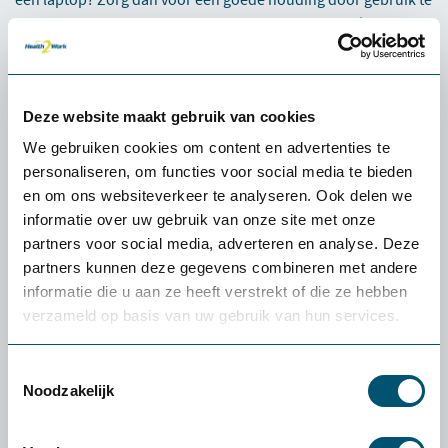
maken van een
laptopstandaard
en een externe muis en
toetsenbord. Zo voorkom je dat je tijdens het fietsen
onderuitzakt en belast je je nek en schouders niet onnodig.
Tips om te starten:
Deze website maakt gebruik van cookies
Begin met lichte weerstand.
We gebruiken cookies om content en advertenties te
personaliseren, om functies voor social media te bieden
Houd een rechte rug en ontspannen schouders.
en om ons websiteverkeer te analyseren. Ook delen we
informatie over uw gebruik van onze site met onze
Fiets in een rustig tempo zodat je je blijft concentreren.
partners voor social media, adverteren en analyse. Deze
partners kunnen deze gegevens combineren met andere
informatie die u aan ze heeft verstrekt of die ze hebben
verzameld op basis van uw gebruik van hun services.
Toestemmingsselectie
Noodzakelijk