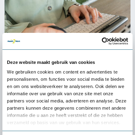
Deze website maakt gebruik van cookies
We gebruiken cookies om content en advertenties te
personaliseren, om functies voor social media te bieden
4. Bied ondersteuning en begrip
en om ons websiteverkeer te analyseren. Ook delen we
informatie over uw gebruik van onze site met onze
Training over prikkelverwerking: leer managers en
partners voor social media, adverteren en analyse. Deze
medewerkers hoe ze overprikkeling kunnen herkennen
partners kunnen deze gegevens combineren met andere
en ermee om kunnen gaan.
informatie die u aan ze heeft verstrekt of die ze hebben
Open communicatie: creëer een cultuur waarin
verzameld op basis van uw gebruik van hun services.
werknemers zich veilig voelen om aan te geven wanneer
ze overprikkeld zijn.