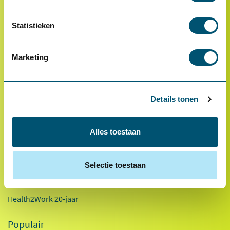
Statistieken
* Van toepassing op hoofdvestiging Health2Work B.V.
Over ons
Marketing
Referenties
Ons team
Details tonen
Werken bij
Innovaties
Alles toestaan
Duurzaamheid
Factsheet 2025
Selectie toestaan
Kennisdocumenten
Health2Work 20-jaar
Populair