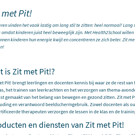
 met Pit!
ren vinden het vaak lastig om lang stil te zitten: heel normaal! Lang s
g omdat kinderen juist heel beweeglijk zijn. Met Health2School willen
nnen kinderen hun energie kwijt en concentreren ze zich beter. Zit me
n!
 is Zit met Pit!?
et Pit! brengt leerlingen en docenten kennis bij waar ze de rest va
as, het trainen van leerkrachten en het verzorgen van thema-avon
t gemaakt van het belang van bewegen en gezond zitten. Zit met Pit!
ouding en verantwoord beeldschermgebruik. Zowel docenten als o
tificeerde therapeuten verzorgen de lessen in de klas en de traini
ducten en diensten van Zit met Pit!