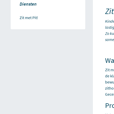
Diensten
Zit
Zit met Pit!
Kinde
lasti
Zo ku
same
Wat
Zit m
de kl
bewus
zith
Gecer
Pro