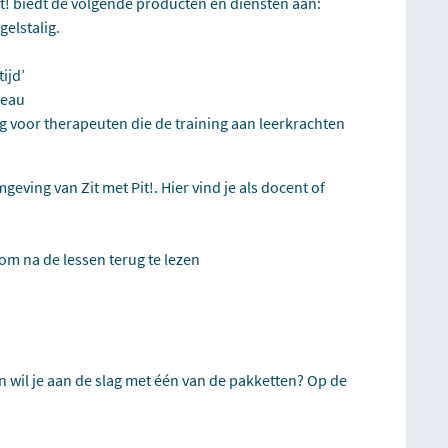
Pit! biedt de volgende producten en diensten aan:
elstalig.
ijd’
veau
g voor therapeuten die de training aan leerkrachten
eving van Zit met Pit!. Hier vind je als docent of
m na de lessen terug te lezen
 wil je aan de slag met één van de pakketten? Op de