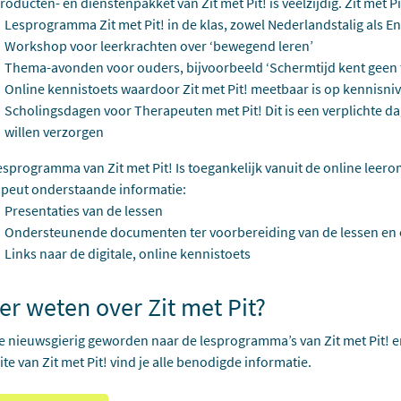
roducten- en dienstenpakket van Zit met Pit! is veelzijdig. Zit met 
Lesprogramma Zit met Pit! in de klas, zowel Nederlandstalig als Eng
Workshop voor leerkrachten over ‘bewegend leren’
Thema-avonden voor ouders, bijvoorbeeld ‘Schermtijd kent geen t
Online kennistoets waardoor Zit met Pit! meetbaar is op kennisni
Scholingsdagen voor Therapeuten met Pit! Dit is een verplichte da
willen verzorgen
esprogramma van Zit met Pit! Is toegankelijk vanuit de online leeromg
apeut onderstaande informatie:
Presentaties van de lessen
Ondersteunende documenten ter voorbereiding van de lessen en o
Links naar de digitale, online kennistoets
er weten over Zit met Pit?
e nieuwsgierig geworden naar de lesprogramma’s van Zit met Pit! en
te van Zit met Pit! vind je alle benodigde informatie.