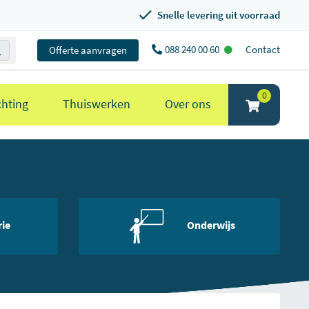
Snelle levering uit voorraad
088 240 00 60
Contact
Offerte aanvragen
0
chting
Thuiswerken
Over ons
rie
Onderwijs