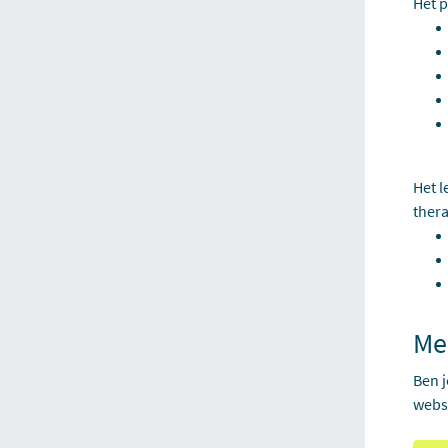
Het p
Het l
ther
Me
Ben j
websi