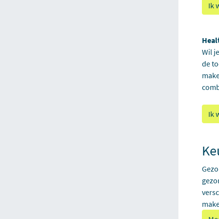
Ik 
Heal
Wil j
de to
maken
comb
Ik 
Ke
Gezo
gezon
versc
make