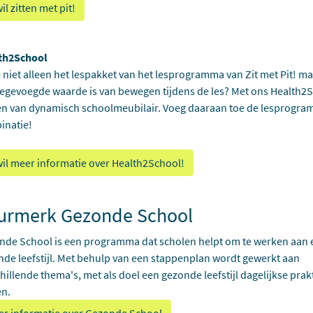
wil zitten met pit!
th2School
e niet alleen het lespakket van het lesprogramma van Zit met Pit! m
egevoegde waarde is van bewegen tijdens de les? Met ons Health2S
 van dynamisch schoolmeubilair. Voeg daaraan toe de lesprogramm
inatie!
wil meer informatie over Health2School!
urmerk Gezonde School
nde School is een programma dat scholen helpt om te werken aan 
de leefstijl. Met behulp van een stappenplan wordt gewerkt aan
hillende thema's, met als doel een gezonde leefstijl dagelijkse prakt
n.