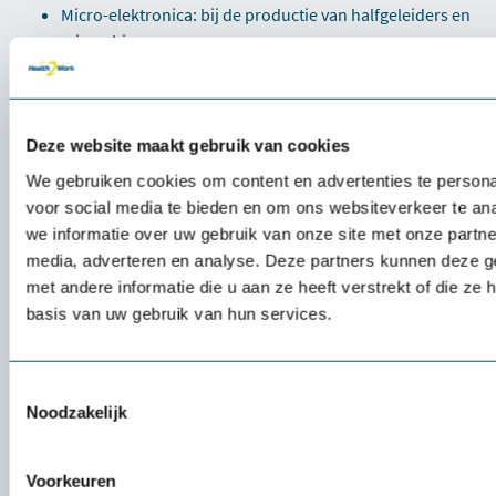
Micro-elektronica: bij de productie van halfgeleiders en
microchips.
Voedselverwerking: om kruisbesmetting te voorkomen
en de houdbaarheid van producten te verlengen.
Biotechnologie: voor onderzoek en productie van
Deze website maakt gebruik van cookies
biotechnologische producten.
Ruimtevaart en optica: voor de fabricage van gevoelige
We gebruiken cookies om content en advertenties te persona
apparatuur.
voor social media te bieden en om ons websiteverkeer te an
we informatie over uw gebruik van onze site met onze partne
media, adverteren en analyse. Deze partners kunnen deze 
met andere informatie die u aan ze heeft verstrekt of die z
basis van uw gebruik van hun services.
Toestemmingsselectie
Noodzakelijk
Veelgestelde vragen
Voorkeuren