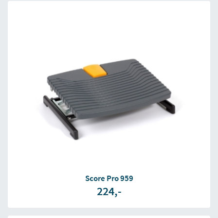
Score Pro 959
224,-