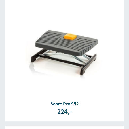
Score Pro 952
224,-