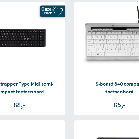
Onze
keuze
trapper Type Midi semi-
S-board 840 compa
ompact toetsenbord
toetsenbord
88,-
65,-