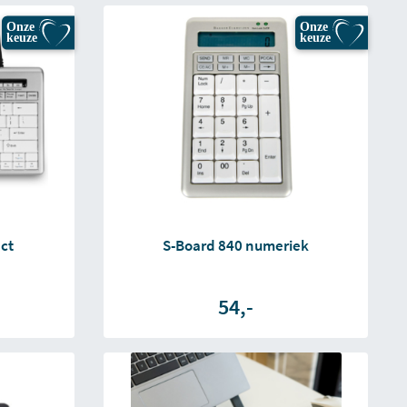
Onze
Onze
keuze
keuze
ct
S-Board 840 numeriek
54,-