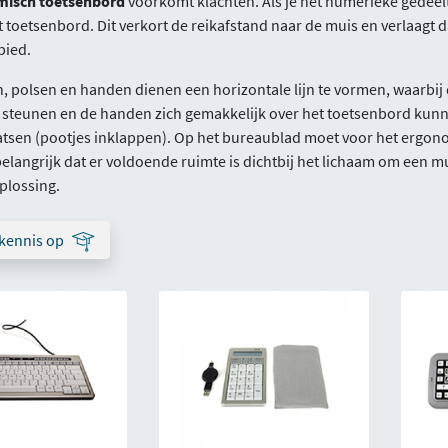
isch toetsenbord
voorkomt klachten. Als je het numerieke gedeelte
toetsenbord. Dit verkort de reikafstand naar de muis en verlaagt 
bied.
 polsen en handen dienen een horizontale lijn te vormen, waarbij
steunen en de handen zich gemakkelijk over het toetsenbord kunne
atsen (pootjes inklappen). Op het bureaublad moet voor het ergon
 belangrijk dat er voldoende ruimte is dichtbij het lichaam om een
plossing.
kennis op