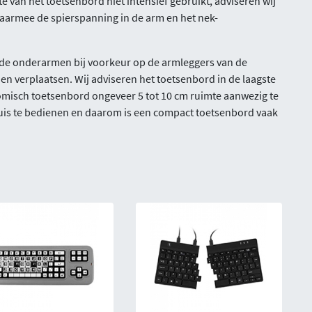
 van het toetsenbord niet intensief gebruikt, adviseren wij
daarmee de spierspanning in de arm en het nek-
 de onderarmen bij voorkeur op de armleggers van de
n verplaatsen. Wij adviseren het toetsenbord in de laagste
omisch toetsenbord ongeveer 5 tot 10 cm ruimte aanwezig te
 muis te bedienen en daarom is een compact toetsenbord vaak