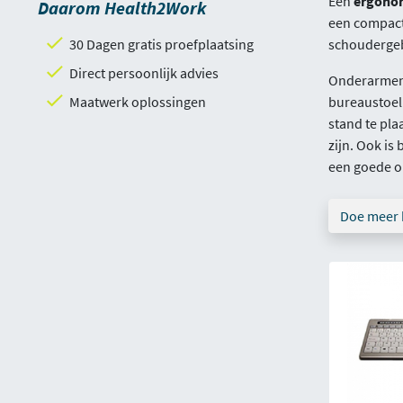
Een
ergonom
Daarom Health2Work
een compact 
30 Dagen gratis proefplaatsing
schouderge
Direct persoonlijk advies
Onderarmen,
Maatwerk oplossingen
bureaustoel 
stand te pla
zijn. Ook is
een goede o
Doe meer 