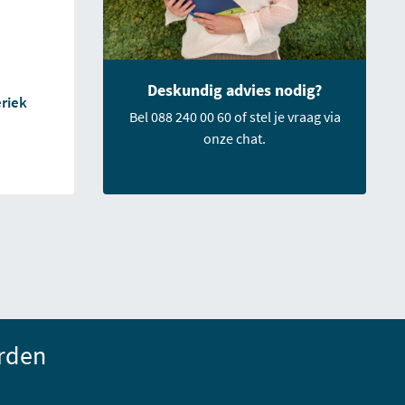
Deskundig advies nodig?
riek
Bel 088 240 00 60 of stel je vraag via
onze chat.
rden