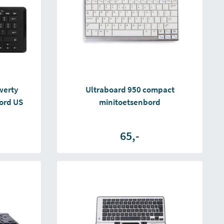
werty
Ultraboard 950 compact
ord US
minitoetsenbord
65,-