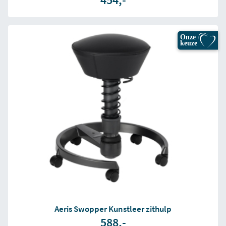
Onze
keuze
Aeris Swopper Kunstleer zithulp
588,-