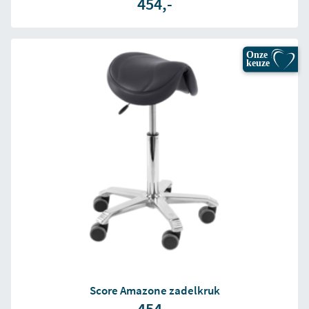
454,-
Onze
keuze
Score Amazone zadelkruk
454,-