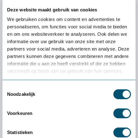
Deze website maakt gebruik van cookies
We gebruiken cookies om content en advertenties te
personaliseren, om functies voor social media te bieden
Deskundig advies nodig?
en om ons websiteverkeer te analyseren. Ook delen we
Heb je een vraag en wil je graag deskundig advies van één
informatie over uw gebruik van onze site met onze
van onze adviseurs? Bel 088 240 00 60 of stel je vraag via
partners voor social media, adverteren en analyse. Deze
de chat.
partners kunnen deze gegevens combineren met andere
informatie die u aan ze heeft verstrekt of die ze hebben
verzameld op basis van uw gebruik van hun services.
Ik wil deskundig advies
Toestemmingsselectie
Noodzakelijk
Meer weten over onze
diensten?
Voorkeuren
Heb je een specifieke vraag over onze diensten of wil je weten
Statistieken
hoe wij jou verder kunnen helpen? We denken graag met je