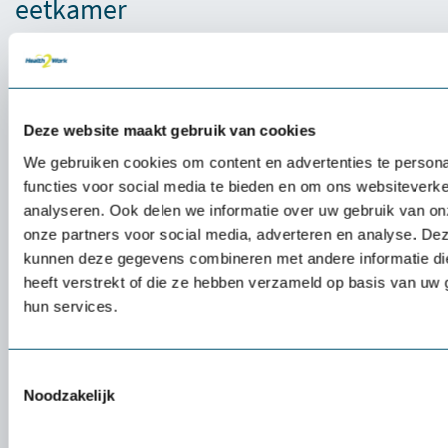
eetkamer
Naast het verminderen van fysieke belasting, dragen
ergonomische eetkamerstoelen ook bij aan een veilige en
gezonde omgeving. De stoelen zijn vaak voorzien van
materialen die gemakkelijk schoon te maken zijn en bestand
Deze website maakt gebruik van cookies
zijn tegen vuil en bacteriën. Dit bevordert de hygiëne in de
We gebruiken cookies om content en advertenties te persona
eetkamer en draagt bij aan de algehele gezondheid en welzijn
functies voor social media te bieden en om ons websiteverke
van zowel cliënten als zorgverleners.
analyseren. Ook delen we informatie over uw gebruik van on
Advies nodig? Wij denken graag
onze partners voor social media, adverteren en analyse. De
met je mee!
kunnen deze gegevens combineren met andere informatie di
heeft verstrekt of die ze hebben verzameld op basis van uw 
Onze ergonomische adviseurs staan klaar om te helpen bij het
hun services.
vinden van de juiste oplossing voor iedere situatie. Neem
contact
met ons op om de mogelijkheden te bespreken.
Toestemmingsselectie
Noodzakelijk