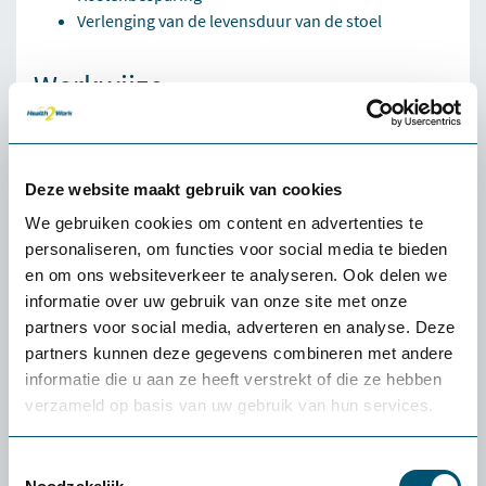
Verlenging van de levensduur van de stoel
Werkwijze
Onze onderhoudsmonteurs komen indien nodig
vooraf langs voor een inventarisatie van de
reparatiewerkzaamheden.
Deze website maakt gebruik van cookies
Na deze inventarisatie of een telefonisch overleg
We gebruiken cookies om content en advertenties te
ontvang je een offerte op maat met een indicatie
personaliseren, om functies voor social media te bieden
van de reparatiedatum.
en om ons websiteverkeer te analyseren. Ook delen we
Indien mogelijk wordt jouw stoel direct op locatie
informatie over uw gebruik van onze site met onze
gerepareerd.
partners voor social media, adverteren en analyse. Deze
Bij ernstigere defecten nemen wij de stoel mee naar
partners kunnen deze gegevens combineren met andere
onze werkplaats.
informatie die u aan ze heeft verstrekt of die ze hebben
Na de reparatie wordt de stoel opnieuw correct
verzameld op basis van uw gebruik van hun services.
ingesteld en getest.
Onze monteurs repareren stoelen van ieder merk en voor
Toestemmingsselectie
elke werkomgeving. Of het nu gaat om een bureaustoel,