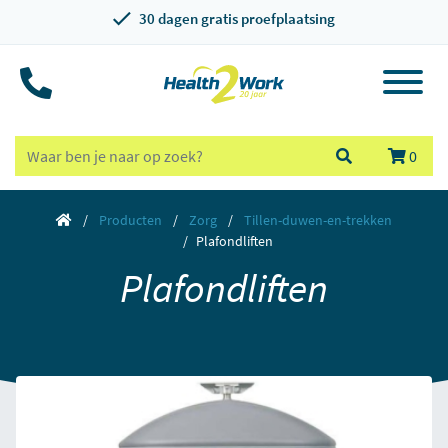
30 dagen gratis proefplaatsing
0
Producten
Zorg
Tillen-duwen-en-trekken
Plafondliften
Plafondliften