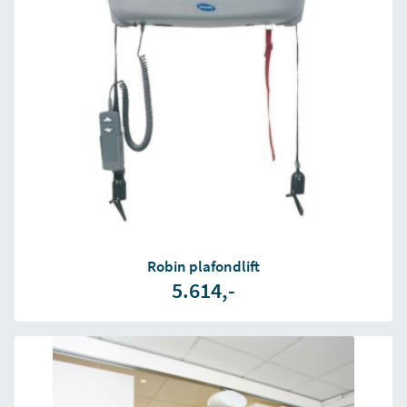
Robin plafondlift
5.614,-