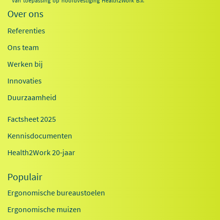
* Van toepassing op hoofdvestiging Health2Work B.V.
Over ons
Referenties
Ons team
Werken bij
Innovaties
Duurzaamheid
Factsheet 2025
Kennisdocumenten
Health2Work 20-jaar
Populair
Ergonomische bureaustoelen
Ergonomische muizen