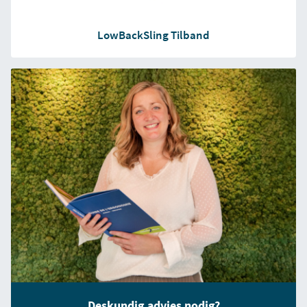
LowBackSling Tilband
Deskundig advies nodig?