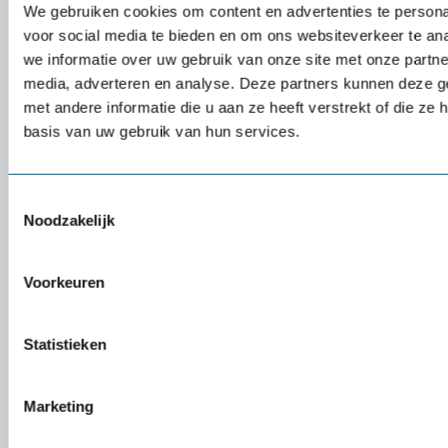
We gebruiken cookies om content en advertenties te persona
Deze dagelijkse fysieke belasting kan leiden tot ernstige
voor social media te bieden en om ons websiteverkeer te an
klachten bij zorgverleners. Hoe kunnen zij deze uitdagingen
we informatie over uw gebruik van onze site met onze partne
overwinnen en hun lichamelijke belasting verminderen?
media, adverteren en analyse. Deze partners kunnen deze 
Tilliften: verlichting bij het tillen van
met andere informatie die u aan ze heeft verstrekt of die z
basis van uw gebruik van hun services.
cliënten
Het tillen van cliënten kan een aanzienlijke belasting vormen
Toestemmingsselectie
voor zorgverleners, met name voor hun rug. Om deze fysieke
Noodzakelijk
belasting te verminderen, zijn tilliften een waardevol
hulpmiddel. In ons assortiment bieden wij diverse soorten
tilliften aan die de fysieke belasting kunnen verlichten. Van
Voorkeuren
actieve tilliften, waarbij de cliënt kan meewerken, tot passieve
tilliften, waarbij de tillift al het werk doet – er is een geschikte
Statistieken
tillift voor elke zorgsituatie. Daarnaast kan een
zit-sta bureau
bijdragen aan een betere werkhouding voor zorgverleners die
administratieve taken uitvoeren
Marketing
Plafondliften: efficiëntie en