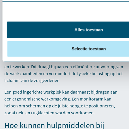
ruimtebesparing
Hoe kan de fysieke belasting voor zorgverleners nog verder
verminderd worden? Een plafondlift kan een uitkomst bieden.
Alles toestaan
Deze innovatieve hulpmiddelen verminderen niet alleen de
fysieke inspanning van de zorgverlener tijdens het tillen, maar
bieden ook extra voordelen. Het gebruik van een plafondlift
Selectie toestaan
zorgt ervoor dat het vloeroppervlak vrij blijft van
tilhulpmiddelen, waardoor er meer ruimte is om te bewegen
en te werken. Dit draagt bij aan een efficiëntere uitvoering van
de werkzaamheden en vermindert de fysieke belasting op het
lichaam van de zorgverlener.
Een goed ingerichte werkplek kan daarnaast bijdragen aan
een ergonomische werkomgeving. Een
monitorarm
kan
helpen om schermen op de juiste hoogte te positioneren,
zodat nek- en rugklachten worden voorkomen.
Hoe kunnen hulpmiddelen bij