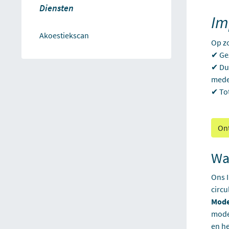
Diensten
Im
Akoestiekscan
Op zo
✔ Gez
✔ Duu
mede
✔ Tot
Ont
Wat
Ons I
circu
Mode
model
en he