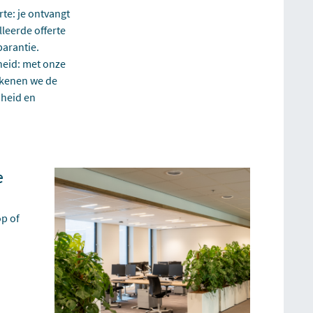
rte: je ontvangt
lleerde offerte
parantie.
heid: met onze
ekenen we de
heid en
e
op of