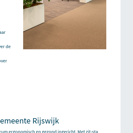
aar
ver de
over
emeente Rijswijk
rum ergonomisch en gezond ingericht. Met zit-sta