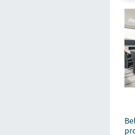
Bek
pro