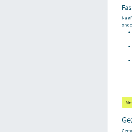
Fas
Na af
onde
Mee
Ge
Gemee