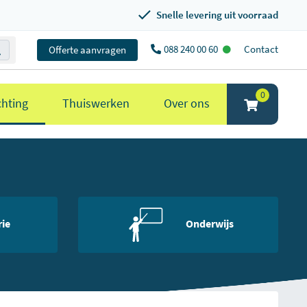
Snelle levering uit voorraad
088 240 00 60
Contact
Offerte aanvragen
0
chting
Thuiswerken
Over ons
rie
Onderwijs