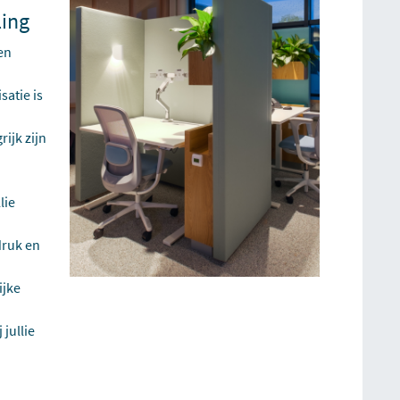
ling
en
satie is
ijk zijn
lie
druk en
ijke
jullie