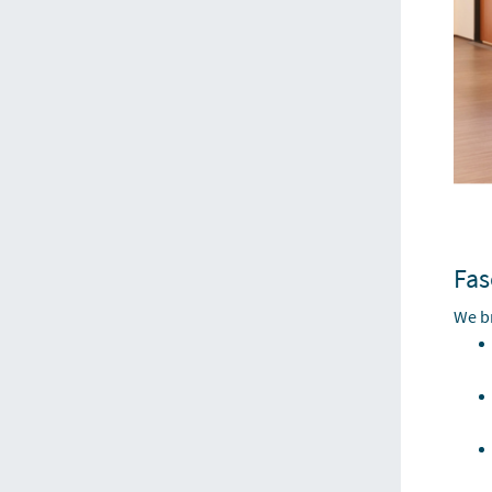
Fas
We br