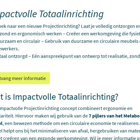
pactvolle Totaalinrichting
ek naar een nieuwe Projectinrichting? Laat je volledig ontzorgen e
ond en ergonomisch werken – Creëer een werkomgeving die fysieke
rzaam en circulair – Gebruik van duurzame en circulaire meubels
werkers.
aal ontzorgd – Eén aanspreekpunt van ontwerp tot realisatie, zon
vang meer informatie
 is Impactvolle Totaalinrichting?
mpactvolle Projectinrichting concept combineert ergonomie en
lariteit. Hiervoor maken wij gebruik van de
7 pijlers van het Metabo
l
, een bewezen methode om een circulaire economie te realiseren. 
 helpt ons bij het minimaliseren van afval, hergebruiken van mate
t creëren van een gezonde werkomgeving. Wil je meer informatie o