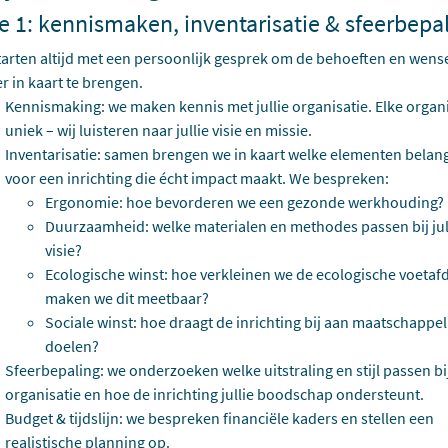
e 1: kennismaken, inventarisatie & sfeerbepa
arten altijd met een persoonlijk gesprek om de behoeften en wens
r in kaart te brengen.
Kennismaking: we maken kennis met jullie organisatie. Elke organi
uniek – wij luisteren naar jullie visie en missie.
Inventarisatie: samen brengen we in kaart welke elementen belangr
voor een inrichting die écht impact maakt. We bespreken:
Ergonomie: hoe bevorderen we een gezonde werkhouding?
Duurzaamheid: welke materialen en methodes passen bij jul
visie?
Ecologische winst: hoe verkleinen we de ecologische voetaf
maken we dit meetbaar?
Sociale winst: hoe draagt de inrichting bij aan maatschappel
doelen?
Sfeerbepaling: we onderzoeken welke uitstraling en stijl passen bij 
organisatie en hoe de inrichting jullie boodschap ondersteunt.
Budget & tijdslijn: we bespreken financiële kaders en stellen een
realistische planning op.