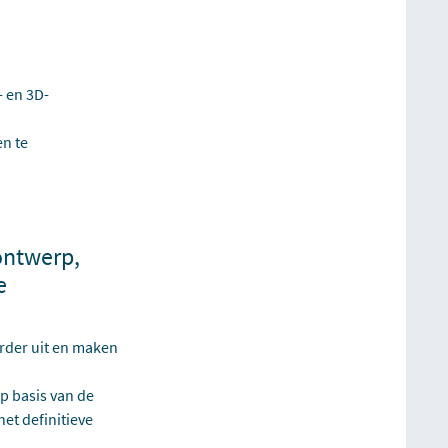
 en 3D-
n te
 ontwerp,
e
rder uit en maken
op basis van de
het definitieve