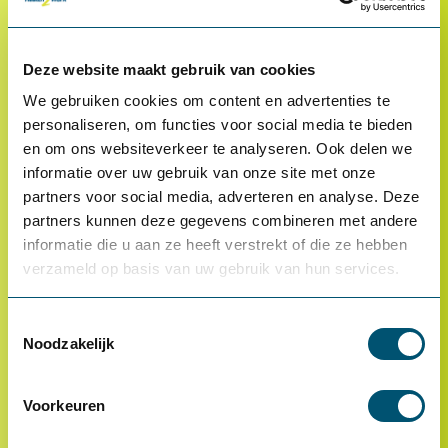
Klantenservice
Deze website maakt gebruik van cookies
Proefplaatsing
We gebruiken cookies om content en advertenties te
Betalen
personaliseren, om functies voor social media te bieden
Retourneren
en om ons websiteverkeer te analyseren. Ook delen we
informatie over uw gebruik van onze site met onze
Inloggen
partners voor social media, adverteren en analyse. Deze
OCI-koppeling
partners kunnen deze gegevens combineren met andere
Contact
informatie die u aan ze heeft verstrekt of die ze hebben
verzameld op basis van uw gebruik van hun services.
Veelgestelde vragen
Toestemmingsselectie
Noodzakelijk
Voorkeuren