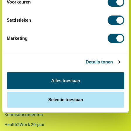
Voorkeuren
Statistieken
* Van toepassing op hoofdvestiging Health2Work B.V.
Marketing
Over ons
Referenties
Ons team
Details tonen
Werken bij
Alles toestaan
Innovaties
Duurzaamheid
Selectie toestaan
Factsheet 2025
Kennisdocumenten
Health2Work 20-jaar