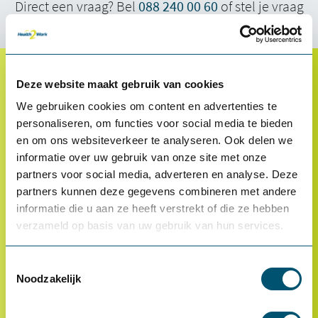
Direct een vraag? Bel
088 240 00 60
of stel je vraag
via onze
chat
.
Deze website maakt gebruik van cookies
Klantenservice
We gebruiken cookies om content en advertenties te
Proefplaatsing
personaliseren, om functies voor social media te bieden
en om ons websiteverkeer te analyseren. Ook delen we
Betalen
informatie over uw gebruik van onze site met onze
Retourneren
partners voor social media, adverteren en analyse. Deze
partners kunnen deze gegevens combineren met andere
Inloggen
informatie die u aan ze heeft verstrekt of die ze hebben
OCI-koppeling
verzameld op basis van uw gebruik van hun services.
Contact
Toestemmingsselectie
Veelgestelde vragen
Noodzakelijk