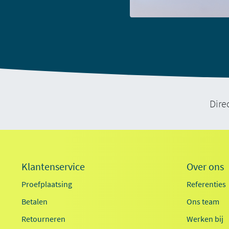
Dire
Klantenservice
Over ons
Proefplaatsing
Referenties
Betalen
Ons team
Retourneren
Werken bij