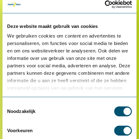
Klantenservice
Deze website maakt gebruik van cookies
Proefplaatsing
We gebruiken cookies om content en advertenties te
Betalen
personaliseren, om functies voor social media te bieden
en om ons websiteverkeer te analyseren. Ook delen we
Retourneren
informatie over uw gebruik van onze site met onze
Inloggen
partners voor social media, adverteren en analyse. Deze
partners kunnen deze gegevens combineren met andere
OCI-koppeling
informatie die u aan ze heeft verstrekt of die ze hebben
Contact
verzameld op basis van uw gebruik van hun services.
Veelgestelde vragen
Toestemmingsselectie
Noodzakelijk
Voorkeuren