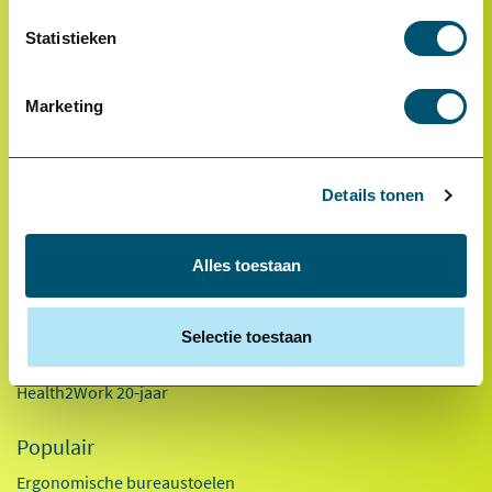
Statistieken
* Van toepassing op hoofdvestiging Health2Work B.V.
Over ons
Marketing
Referenties
Ons team
Werken bij
Details tonen
Innovaties
Alles toestaan
Duurzaamheid
Factsheet 2025
Selectie toestaan
Kennisdocumenten
Health2Work 20-jaar
Populair
Ergonomische bureaustoelen