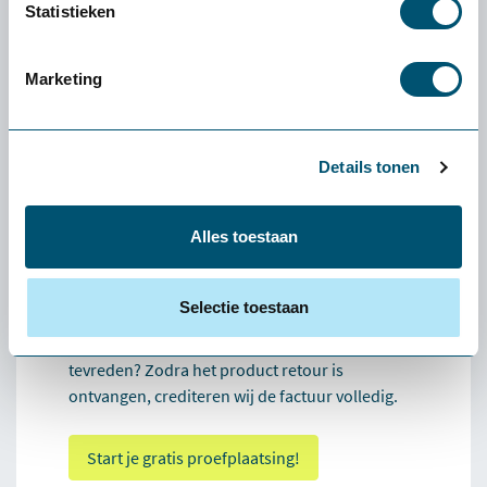
Statistieken
halen deze kosteloos bij je op. Kleine producten
(zoals een muis of toetsenbord): stuur het
pakket via een pakketservice naar keuze retour.
Marketing
De verzendkosten zijn voor eigen rekening.
Stuur het product graag schoon, compleet en
bij voorkeur in de originele verpakking retour.
Details tonen
Vermeld altijd het ordernummer op het pakket
of voeg de pakbon toe.
Alles toestaan
Hoe werkt het retourneren?
Je ontvangt na levering een proeffactuur ter
administratie. Deze hoef je niet direct te
Selectie toestaan
betalen. Tevreden? Betaal de factuur na de
proefplaatsing en het product is van jou. Niet
tevreden? Zodra het product retour is
ontvangen, crediteren wij de factuur volledig.
Start je gratis proefplaatsing!