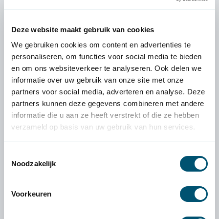
écht bij jou past: de
gratis
proefplaatsing van
Deze website maakt gebruik van cookies
Health2Work
We gebruiken cookies om content en advertenties te
personaliseren, om functies voor social media te bieden
Wat kost de proefplaatsing?
en om ons websiteverkeer te analyseren. Ook delen we
De levering en proefplaatsingsperiode zijn
informatie over uw gebruik van onze site met onze
volledig kosteloos. Vooraf betaal je niets. Enige
partners voor social media, adverteren en analyse. Deze
uitzondering: als je een klein product (zoals een
partners kunnen deze gegevens combineren met andere
muis of toetsenbord) wilt retourneren, zijn de
informatie die u aan ze heeft verstrekt of die ze hebben
verzendkosten voor eigen rekening.
verzameld op basis van uw gebruik van hun services.
Wat als het product niet bij mij past?
Toestemmingsselectie
Dan helpen we je persoonlijk een alternatief te
Noodzakelijk
vinden dat beter bij je past. Lukt dat niet, dan
verzorgen we de retour.
Voorkeuren
Hoe werkt het retourneren?
Grote producten (zoals stoelen en tafels): wij