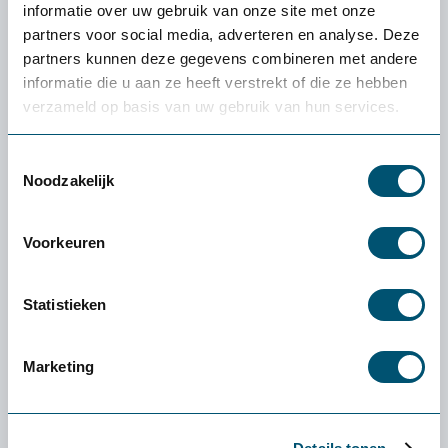
100% tevredenheidgarantie
informatie over uw gebruik van onze site met onze
partners voor social media, adverteren en analyse. Deze
Snelle levering uit voorraad
partners kunnen deze gegevens combineren met andere
informatie die u aan ze heeft verstrekt of die ze hebben
4.5
verzameld op basis van uw gebruik van hun services.
Toestemmingsselectie
Noodzakelijk
Omschrijving ErgoWork Compact Keyboard
wit (€54,45 incl. BTW)
Voorkeuren
Het Ergowork compact toetsenbord is een zeer plat en
Statistieken
ergonomisch verantwoord compact toetsenbord met de
functionaliteiten van een volwaardig toetsenbord. Het
toetsenbord is...
Marketing
Lees meer