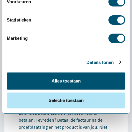
Voorkeuren
vinden dat beter bij je past. Lukt dat niet, dan
verzorgen we de retour.
Statistieken
Hoe werkt het retourneren?
Grote producten (zoals stoelen en tafels): wij
halen deze kosteloos bij je op. Kleine producten
Marketing
(zoals een muis of toetsenbord): stuur het
pakket via een pakketservice naar keuze retour.
De verzendkosten zijn voor eigen rekening.
Details tonen
Stuur het product graag schoon, compleet en
bij voorkeur in de originele verpakking retour.
Vermeld altijd het ordernummer op het pakket
Alles toestaan
of voeg de pakbon toe.
Hoe werkt het retourneren?
Selectie toestaan
Je ontvangt na levering een proeffactuur ter
administratie. Deze hoef je niet direct te
betalen. Tevreden? Betaal de factuur na de
proefplaatsing en het product is van jou. Niet