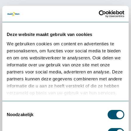
Ervaren of een product
Deze website maakt gebruik van cookies
écht bij jou past: de
gratis
We gebruiken cookies om content en advertenties te
proefplaatsing van
personaliseren, om functies voor social media te bieden
Health2Work
en om ons websiteverkeer te analyseren. Ook delen we
informatie over uw gebruik van onze site met onze
partners voor social media, adverteren en analyse. Deze
Wat kost de proefplaatsing?
partners kunnen deze gegevens combineren met andere
De levering en proefplaatsingsperiode zijn
informatie die u aan ze heeft verstrekt of die ze hebben
volledig kosteloos. Vooraf betaal je niets. Enige
verzameld op basis van uw gebruik van hun services.
uitzondering: als je een klein product (zoals een
muis of toetsenbord) wilt retourneren, zijn de
Toestemmingsselectie
verzendkosten voor eigen rekening.
Noodzakelijk
Wat als het product niet bij mij past?
Dan helpen we je persoonlijk een alternatief te