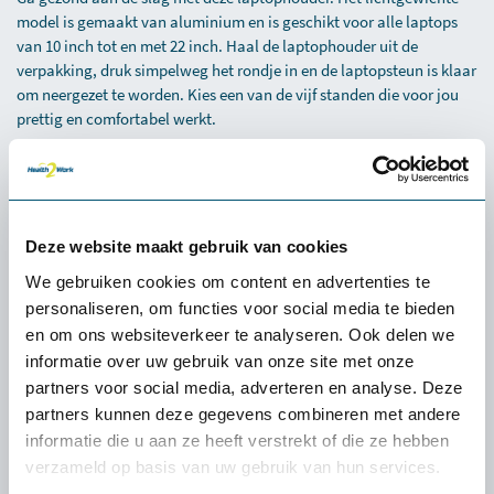
model is gemaakt van aluminium en is geschikt voor alle laptops
van 10 inch tot en met 22 inch. Haal de laptophouder uit de
verpakking, druk simpelweg het rondje in en de laptopsteun is klaar
om neergezet te worden. Kies een van de vijf standen die voor jou
prettig en comfortabel werkt.
Specificaties
Deze website maakt gebruik van cookies
We gebruiken cookies om content en advertenties te
personaliseren, om functies voor social media te bieden
en om ons websiteverkeer te analyseren. Ook delen we
Ervaren of een product
informatie over uw gebruik van onze site met onze
écht bij jou past: de
gratis
partners voor social media, adverteren en analyse. Deze
proefplaatsing van
partners kunnen deze gegevens combineren met andere
informatie die u aan ze heeft verstrekt of die ze hebben
Health2Work
verzameld op basis van uw gebruik van hun services.