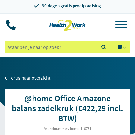
30 dagen gratis proefplaatsing
0
Terug naar overzicht
@home Office Amazone
balans zadelkruk (€422,29 incl.
BTW)
Artikelnummer: home-110781