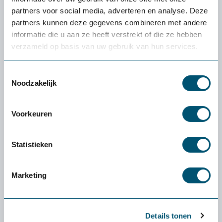
Snelle levering uit voorraad
partners voor social media, adverteren en analyse. Deze
partners kunnen deze gegevens combineren met andere
4.5
informatie die u aan ze heeft verstrekt of die ze hebben
verzameld op basis van uw gebruik van hun services.
Toestemmingsselectie
Noodzakelijk
Omschrijving @home Office Amazone
balans zadelkruk (€422,29 incl. BTW)
Voorkeuren
Office Amazone Balance ergonomische zadelkruk De Office
Amazone ergonomische zadelkruk is een zit-stahulp met een
Statistieken
zadelvormige zitting. Dit model bevordert een actieve
zithouding door...
Marketing
Lees meer
Specificaties
Details tonen