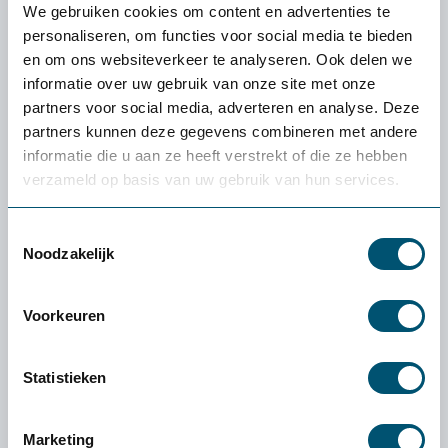
De levering en proefplaatsingsperiode zijn
We gebruiken cookies om content en advertenties te
volledig kosteloos. Vooraf betaal je niets. Enige
personaliseren, om functies voor social media te bieden
uitzondering: als je een klein product (zoals een
en om ons websiteverkeer te analyseren. Ook delen we
muis of toetsenbord) wilt retourneren, zijn de
informatie over uw gebruik van onze site met onze
verzendkosten voor eigen rekening.
partners voor social media, adverteren en analyse. Deze
partners kunnen deze gegevens combineren met andere
Wat als het product niet bij mij past?
informatie die u aan ze heeft verstrekt of die ze hebben
Dan helpen we je persoonlijk een alternatief te
verzameld op basis van uw gebruik van hun services.
vinden dat beter bij je past. Lukt dat niet, dan
verzorgen we de retour.
Toestemmingsselectie
Hoe werkt het retourneren?
Noodzakelijk
Grote producten (zoals stoelen en tafels): wij
halen deze kosteloos bij je op. Kleine producten
Voorkeuren
(zoals een muis of toetsenbord): stuur het
pakket via een pakketservice naar keuze retour.
De verzendkosten zijn voor eigen rekening.
Statistieken
Stuur het product graag schoon, compleet en
bij voorkeur in de originele verpakking retour.
Marketing
Vermeld altijd het ordernummer op het pakket