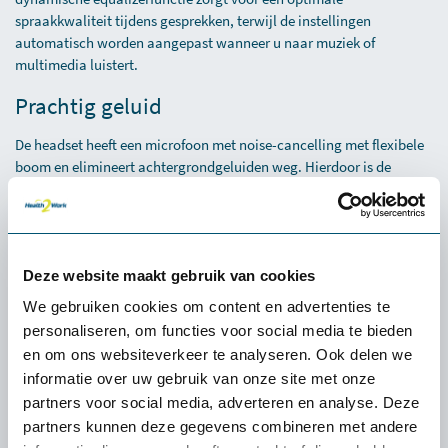
spraakkwaliteit tijdens gesprekken, terwijl de instellingen
automatisch worden aangepast wanneer u naar muziek of
multimedia luistert.
Prachtig geluid
De headset heeft een microfoon met noise-cancelling met flexibele
boom en elimineert achtergrondgeluiden weg. Hierdoor is de
Plantronics USB headset goed te gebruiken in een drukke
omgeving.
Deze website maakt gebruik van cookies
Specificaties
We gebruiken cookies om content en advertenties te
personaliseren, om functies voor social media te bieden
en om ons websiteverkeer te analyseren. Ook delen we
informatie over uw gebruik van onze site met onze
partners voor social media, adverteren en analyse. Deze
Ervaren of een product
partners kunnen deze gegevens combineren met andere