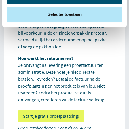
(zoals een muis of toetsenbord): stuur het
pakket via een pakketservice naar keuze retour.
Selectie toestaan
De verzendkosten zijn voor eigen rekening.
Stuur het product graag schoon, compleet en
bij voorkeur in de originele verpakking retour.
Vermeld altijd het ordernummer op het pakket
of voeg de pakbon toe.
Hoe werkt het retourneren?
Je ontvangt na levering een proeffactuur ter
administratie. Deze hoef je niet direct te
betalen. Tevreden? Betaal de factuur na de
proefplaatsing en het product is van jou. Niet
tevreden? Zodra het product retour is
ontvangen, crediteren wij de factuur volledig.
Start je gratis proefplaatsing!
Geen verplichtingen. Geen risico. Alleen