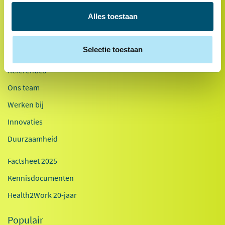
Alles toestaan
* Van toepassing op hoofdvestiging Health2Work B.V.
Selectie toestaan
Over ons
Referenties
Ons team
Werken bij
Innovaties
Duurzaamheid
Factsheet 2025
Kennisdocumenten
Health2Work 20-jaar
Populair