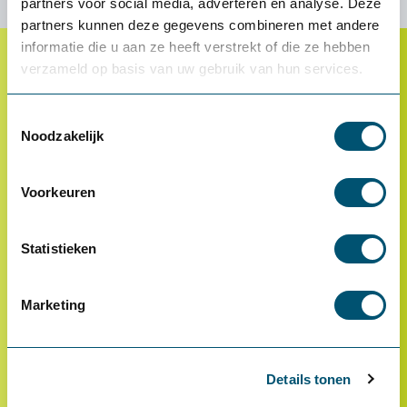
partners voor social media, adverteren en analyse. Deze
partners kunnen deze gegevens combineren met andere
informatie die u aan ze heeft verstrekt of die ze hebben
verzameld op basis van uw gebruik van hun services.
Klantenservice
Toestemmingsselectie
Proefplaatsing
Noodzakelijk
Betalen
Retourneren
Voorkeuren
Inloggen
OCI-koppeling
Statistieken
Contact
Marketing
Veelgestelde vragen
Details tonen