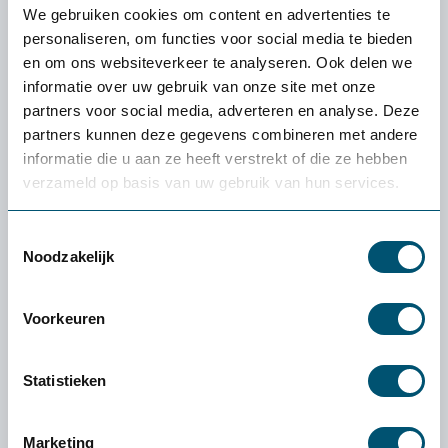
Is de OneWaySlide comfortabel?
We gebruiken cookies om content en advertenties te
personaliseren, om functies voor social media te bieden
en om ons websiteverkeer te analyseren. Ook delen we
informatie over uw gebruik van onze site met onze
Welke uitvoering moet ik kiezen?
partners voor social media, adverteren en analyse. Deze
partners kunnen deze gegevens combineren met andere
Specificaties
informatie die u aan ze heeft verstrekt of die ze hebben
verzameld op basis van uw gebruik van hun services.
Toestemmingsselectie
Noodzakelijk
Ervaren of een product
écht bij jou past: de
gratis
Voorkeuren
proefplaatsing van
Health2Work
Statistieken
Wat kost de proefplaatsing?
Marketing