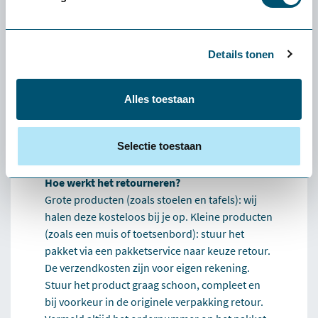
De levering en proefplaatsingsperiode zijn
volledig kosteloos. Vooraf betaal je niets. Enige
uitzondering: als je een klein product (zoals een
Details tonen
muis of toetsenbord) wilt retourneren, zijn de
verzendkosten voor eigen rekening.
Alles toestaan
Wat als het product niet bij mij past?
Dan helpen we je persoonlijk een alternatief te
vinden dat beter bij je past. Lukt dat niet, dan
Selectie toestaan
verzorgen we de retour.
Hoe werkt het retourneren?
Grote producten (zoals stoelen en tafels): wij
halen deze kosteloos bij je op. Kleine producten
(zoals een muis of toetsenbord): stuur het
pakket via een pakketservice naar keuze retour.
De verzendkosten zijn voor eigen rekening.
Stuur het product graag schoon, compleet en
bij voorkeur in de originele verpakking retour.