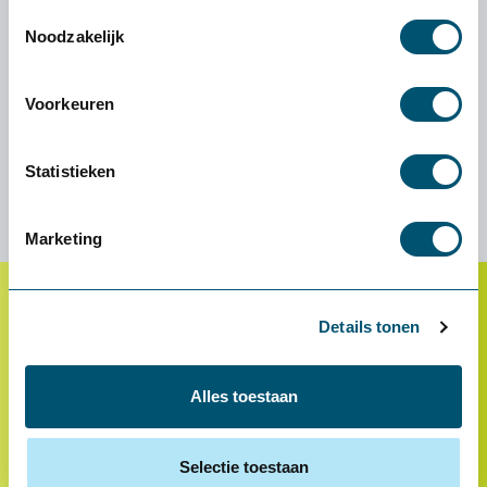
Toestemmingsselectie
Noodzakelijk
Wij zijn benieuwd naar je
Voorkeuren
ervaring!
Statistieken
Marketing
Details tonen
Klantenservice
Proefplaatsing
Alles toestaan
Betalen
Retourneren
Selectie toestaan