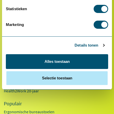
Statistieken
* Van toepassing op hoofdvestiging Health2Work B.V.
Over ons
Marketing
Referenties
Ons team
Werken bij
Details tonen
Innovaties
Alles toestaan
Duurzaamheid
Factsheet 2025
Selectie toestaan
Kennisdocumenten
Health2Work 20-jaar
Populair
Ergonomische bureaustoelen