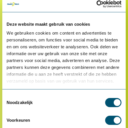
Klantenservice
Deze website maakt gebruik van cookies
Proefplaatsing
We gebruiken cookies om content en advertenties te
Betalen
personaliseren, om functies voor social media te bieden
en om ons websiteverkeer te analyseren. Ook delen we
Retourneren
informatie over uw gebruik van onze site met onze
Inloggen
partners voor social media, adverteren en analyse. Deze
partners kunnen deze gegevens combineren met andere
OCI-koppeling
informatie die u aan ze heeft verstrekt of die ze hebben
Contact
verzameld op basis van uw gebruik van hun services.
Veelgestelde vragen
Toestemmingsselectie
Noodzakelijk
Voorkeuren