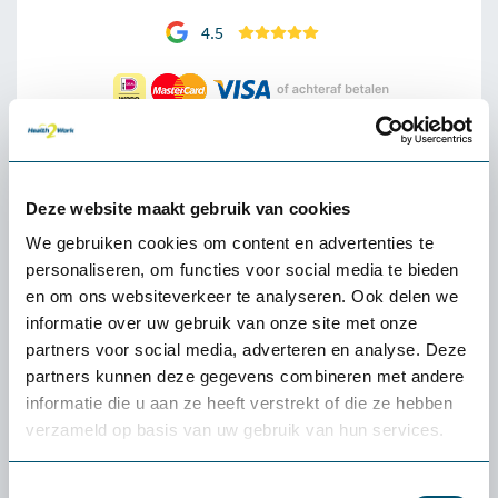
4.5
Omschrijving Softred Gripper
Deze website maakt gebruik van cookies
De Softred Gripper antivermoeidheidsmat levert uitzonderlijk
We gebruiken cookies om content en advertenties te
comfort dankzij nieuw geformuleerde thermoplastische
personaliseren, om functies voor social media te bieden
schuimvinylverbinding en 12,7 mm dik materiaal.
en om ons websiteverkeer te analyseren. Ook delen we
informatie over uw gebruik van onze site met onze
De beschermende bovenlaag van exclusief DynaShield verlengt de
partners voor social media, adverteren en analyse. Deze
levensduur met 50% ten opzichte van standaard vinylschuim.
partners kunnen deze gegevens combineren met andere
Klein struikelgevaar
informatie die u aan ze heeft verstrekt of die ze hebben
verzameld op basis van uw gebruik van hun services.
De antivermoeidheidsmat is leverbaar met gele
waarschuwingsranden in lengterichting volgens OSHA code 1910-
144. Rondom afgedichte en afgeschuinde randen om struikelgevaar
Toestemmingsselectie