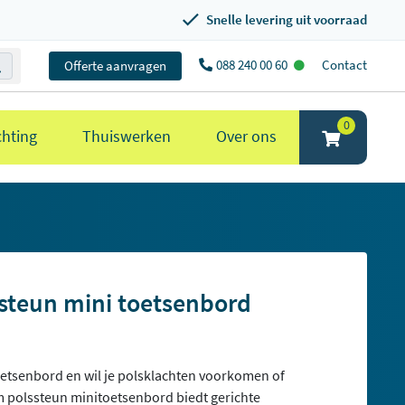
Snelle levering uit voorraad
088 240 00 60
Contact
Offerte aanvragen
0
chting
Thuiswerken
Over ons
steun mini toetsenbord
oetsenbord en wil je polsklachten voorkomen of
 polssteun minitoetsenbord biedt gerichte