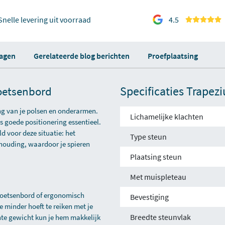
Snelle levering uit voorraad
4.5
ragen
Gerelateerde blog berichten
Proefplaatsing
Specificaties Trapez
oetsenbord
ng van je polsen en onderarmen.
Lichamelijke klachten
s goede positionering essentieel.
d voor deze situatie: het
Type steun
houding, waardoor je spieren
Plaatsing steun
Met muispleteau
itoetsenbord of ergonomisch
Bevestiging
 minder hoeft te reiken met je
Breedte steunvlak
chte gewicht kun je hem makkelijk