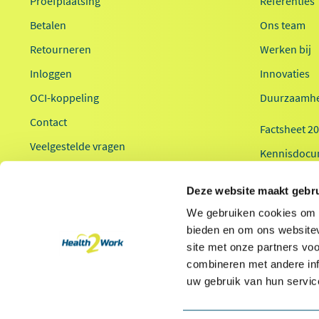
Proefplaatsing
Referenties
Betalen
Ons team
Retourneren
Werken bij
Inloggen
Innovaties
OCI-koppeling
Duurzaamhe
Contact
Factsheet 2
Veelgestelde vragen
Kennisdocu
Health2Work
Deze website maakt gebru
We gebruiken cookies om c
bieden en om ons websitev
site met onze partners vo
combineren met andere inf
* Van toepassing op hoofdvestiging Health2Work B.V.
uw gebruik van hun servic