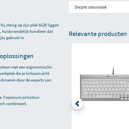
Diepte steunvlak
j stevig op zijn plek blijft liggen
 huidvriendelijk kunstleer dat
Relevante producten
jks gebruik in
oplossingen
ssteun met een
ergonomische
 werkplek die je lichaam écht
adviseren door de experts van
de
Trapezium polssteun
ect combineert.