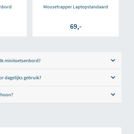
enbord
Mousetrapper Laptopstandaard
69,-
elk minitoetsenbord?
or dagelijks gebruik?
schoon?