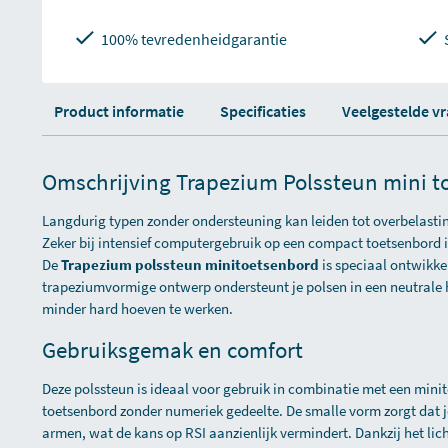
100% tevredenheidgarantie
Product informatie
Specificaties
Veelgestelde v
Omschrijving Trapezium Polssteun mini t
Langdurig typen zonder ondersteuning kan leiden tot overbelasti
Zeker bij intensief computergebruik op een compact toetsenbord i
De
Trapezium polssteun minitoetsenbord
is speciaal ontwikkel
trapeziumvormige ontwerp ondersteunt je polsen in een neutrale 
minder hard hoeven te werken.
Gebruiksgemak en comfort
Deze polssteun is ideaal voor gebruik in combinatie met een min
toetsenbord zonder numeriek gedeelte. De smalle vorm zorgt dat je
armen, wat de kans op RSI aanzienlijk vermindert. Dankzij het li