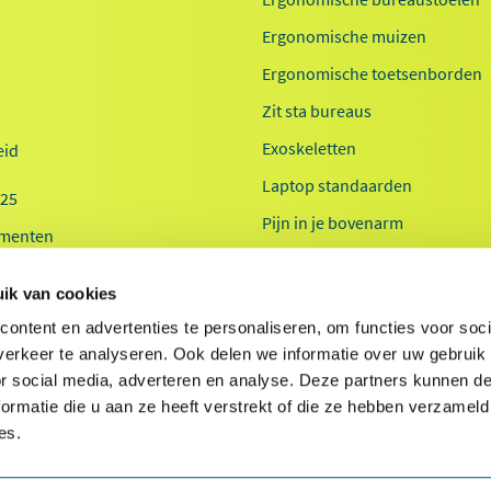
Ergonomische muizen
Ergonomische toetsenborden
Zit sta bureaus
Exoskeletten
id
Laptop standaarden
025
Pijn in je bovenarm
menten
Pijn in je onderarm
 20-jaar
ik van cookies
Werkplekanalyse kantoor
ontent en advertenties te personaliseren, om functies voor soci
Werkplekanalyse zorg
erkeer te analyseren. Ook delen we informatie over uw gebruik
or social media, adverteren en analyse. Deze partners kunnen 
ormatie die u aan ze heeft verstrekt of die ze hebben verzameld
es.