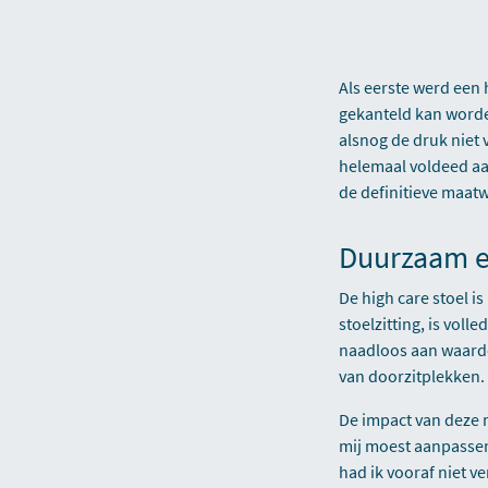
Als eerste werd een h
gekanteld kan worde
alsnog de druk niet 
helemaal voldeed aa
de definitieve maatw
Duurzaam e
De high care stoel i
stoelzitting, is vol
naadloos aan waardoo
van doorzitplekken.
De impact van deze m
mij moest aanpassen
had ik vooraf niet v