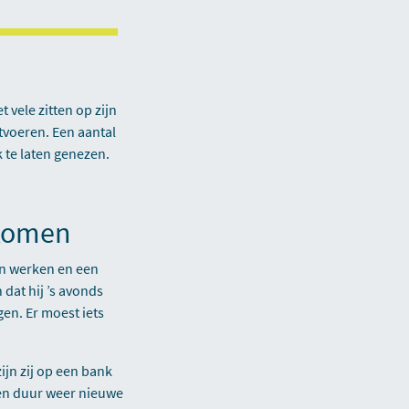
 vele zitten op zijn
tvoeren. Een aantal
te laten genezen.
rkomen
an werken en een
 dat hij ’s avonds
en. Er moest iets
ijn zij op een bank
den duur weer nieuwe