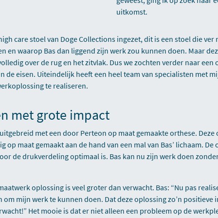
uitkomst.
igh care stoel van Doge Collections ingezet, dit is een stoel die ver
n en waarop Bas dan liggend zijn werk zou kunnen doen. Maar dez
volledig over de rug en het zitvlak. Dus we zochten verder naar een 
n de eisen. Uiteindelijk heeft een heel team van specialisten met 
erkoplossing te realiseren.
n met grote impact
s uitgebreid met een door Perteon op maat gemaakte orthese. Deze 
ledig op maat gemaakt aan de hand van een mal van Bas’ lichaam. De o
r de drukverdeling optimaal is. Bas kan nu zijn werk doen zonder 
aatwerk oplossing is veel groter dan verwacht. Bas: “Nu pas realise
 om mijn werk te kunnen doen. Dat deze oplossing zo’n positieve 
erwacht!” Het mooie is dat er niet alleen een probleem op de werkpl