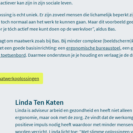
ctiever kan zijn in zijn sociale leven.
ing is echt uniek. Er zijn zoveel mensen die lichamelijk beperkt z
toch normaal aan het werk te kunnen gaan. Maar dit voorbeeld geeft
r je tóch actief mee kunt doen op de werkvloer”, aldus Bas.
raagt om maatwerk zoals bij Bas. Bij minder complexe (beeldscherm)k
et een goede basisinrichting: een
ergonomische bureaustoel
, een
e
 toetsenbord
. Daarmee ondersteun je je houding en verlaag je de 
aatwerkoplossingen
Linda Ten Katen
Linda is adviseur arbeid en gezondheid en heeft niet alleen 
ergonomie, maar ook met de zorg. Ze vindt dat de werkomg
positieve impuls nodig heeft waardoor met minder mense
worden verricht. Linda licht toe: “Met slimme oplossingen vo