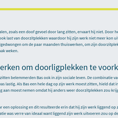
n, zoals een doof gevoel door lang zitten, ervaart hij niet. Door het
ok last van doorzitplekken waardoor hij zijn werk niet meer kon ui
dgedwongen om de paar maanden thuiswerken, om zijn doorzitplek 
vaak weken.
erken om doorligplekken te voo
zitten belemmerden Bas ook in zijn sociale leven. De combinatie v
was lastig. Als Bas een hele dag op zijn werk moest zitten, hield dat in
g aan moest nemen omdat hij anders weer doorzitplekken zou krijg
 een oplossing en dit resulteerde erin dat hij zijn werk liggend op z
atie was verre van ideaal want liggend zijn werk uitvoeren zou op 