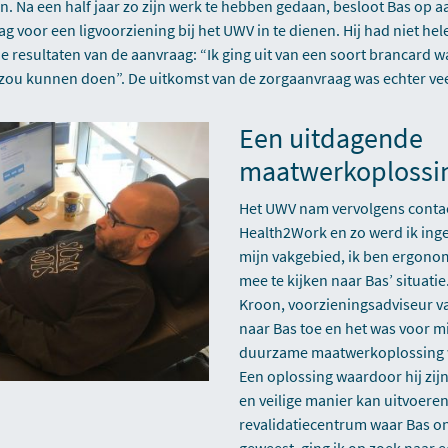
. Na een half jaar zo zijn werk te hebben gedaan, besloot Bas op a
ag voor een ligvoorziening bij het UWV in te dienen. Hij had niet he
 resultaten van de aanvraag: “Ik ging uit van een soort brancard w
 zou kunnen doen”. De uitkomst van de zorgaanvraag was echter ve
Een uitdagende
maatwerkoplossi
Het UWV nam vervolgens conta
Health2Work en zo werd ik ing
mijn vakgebied, ik ben ergono
mee te kijken naar Bas’ situat
Kroon, voorzieningsadviseur va
naar Bas toe en het was voor mij
duurzame maatwerkoplossing 
Een oplossing waardoor hij zij
en veilige manier kan uitvoere
revalidatiecentrum waar Bas o
geweest, ging ik op zoek naar 