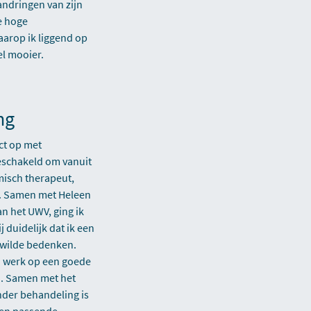
andringen van zijn
le hoge
aarop ik liggend op
el mooier.
ng
ct op met
eschakeld om vanuit
misch therapeut,
ie. Samen met Heleen
n het UWV, ging ik
 duidelijk dat ik een
wilde bedenken.
n werk op een goede
n. Samen met het
nder behandeling is
een passende