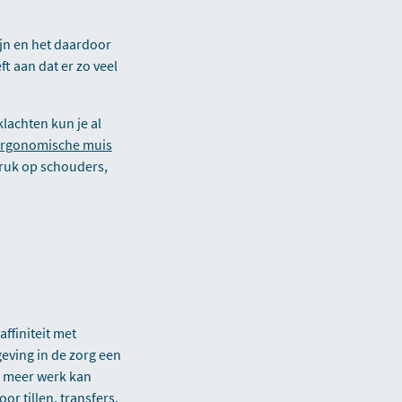
ijn en het daardoor
 aan dat er zo veel
lachten kun je al
rgonomische muis
druk op schouders,
affiniteit met
eving in de zorg een
n meer werk kan
or tillen, transfers,