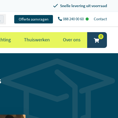
Snelle levering uit voorraad
088 240 00 60
Contact
Offerte aanvragen
0
chting
Thuiswerken
Over ons
s