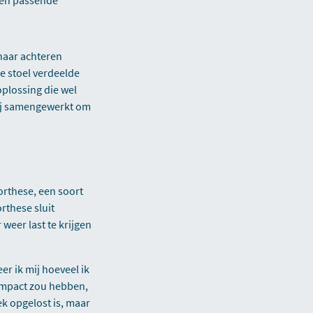
 naar achteren
e stoel verdeelde
oplossing die wel
mij samengewerkt om
orthese, een soort
rthese sluit
weer last te krijgen
er ik mij hoeveel ik
impact zou hebben,
ek opgelost is, maar