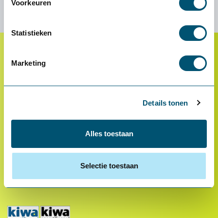
Voorkeuren
Statistieken
Marketing
Klantenservice
Proefplaatsing
Betalen
Details tonen
Retourneren
Inloggen
Alles toestaan
OCI-koppeling
Selectie toestaan
Contact
Veelgestelde vragen