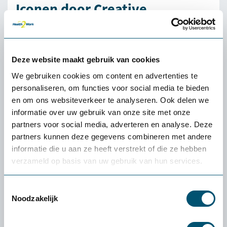
Iconen door Creative
Commons
In het ontwerp van de website worden iconen gebruikt
die met de creative commons licentie gebruikt mogen
Deze website maakt gebruik van cookies
worden.
We gebruiken cookies om content en advertenties te
De credits gaan naar de volgende ontwerpers.
personaliseren, om functies voor social media te bieden
https://thenounproject.com/
en om ons websiteverkeer te analyseren. Ook delen we
Zorg icon
informatie over uw gebruik van onze site met onze
caring by Luis Prado from the Noun Project
partners voor social media, adverteren en analyse. Deze
Onderwijs icon
partners kunnen deze gegevens combineren met andere
Teacher by TukTuk Design from the Noun Project
informatie die u aan ze heeft verstrekt of die ze hebben
Industrie icon
verzameld op basis van uw gebruik van hun services.
Welder by Luis Prado from the Noun Project
Kantoor icon (combinatie van 2 iconen)
Toestemmingsselectie
working by Adrien Coquet from the Noun Project
Noodzakelijk
work place by ProSymbols from the Noun Project