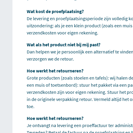
Wat kost de proefplaatsing?
De levering en proefplaatsingsperiode zijn volledig ko
uitzondering: als je een klein product (zoals een muis
verzendkosten voor eigen rekening.
Wat als het product niet bij mij past?
Dan helpen we je persoonlijk een alternatief te vinden 
verzorgen we de retour.
Hoe werkt het retourneren?
Grote producten (zoals stoelen en tafels): wij halen d
een muis of toetsenbord): stuur het pakket via een pa
verzendkosten zijn voor eigen rekening. Stuur het pr
in de originele verpakking retour. Vermeld altijd he
toe.
Hoe werkt het retourneren?
Je ontvangt na levering een proeffactuur ter administra
Tevreden? Betaal de factuur na de proefplaatsing en h