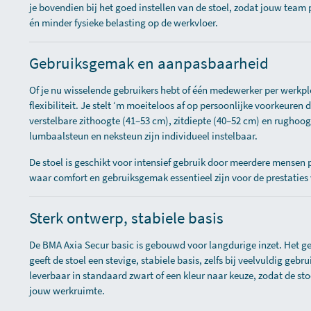
je bovendien bij het goed instellen van de stoel, zodat jouw team
én minder fysieke belasting op de werkvloer.
Gebruiksgemak en aanpasbaarheid
Of je nu wisselende gebruikers hebt of één medewerker per werkpl
flexibiliteit. Je stelt ‘m moeiteloos af op persoonlijke voorkeuren
verstelbare zithoogte (41–53 cm), zitdiepte (40–52 cm) en rughoo
lumbaalsteun en neksteun zijn individueel instelbaar.
De stoel is geschikt voor intensief gebruik door meerdere mensen
waar comfort en gebruiksgemak essentieel zijn voor de prestaties
Sterk ontwerp, stabiele basis
De BMA Axia Secur basic is gebouwd voor langdurige inzet. Het g
geeft de stoel een stevige, stabiele basis, zelfs bij veelvuldig gebru
leverbaar in standaard zwart of een kleur naar keuze, zodat de stoe
jouw werkruimte.