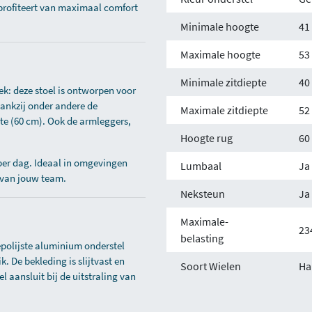
 profiteert van maximaal comfort
Minimale hoogte
41
Maximale hoogte
53
Minimale zitdiepte
40
ek: deze stoel is ontworpen voor
 dankzij onder andere de
Maximale zitdiepte
52
gte (60 cm). Ook de armleggers,
Hoogte rug
60
 per dag. Ideaal in omgevingen
Lumbaal
Ja
 van jouw team.
Neksteun
Ja
Maximale-
23
belasting
epolijste aluminium onderstel
ik. De bekleding is slijtvast en
Soort Wielen
Ha
l aansluit bij de uitstraling van