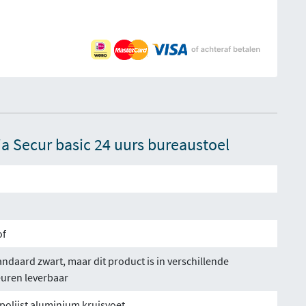
ia Secur basic 24 uurs bureaustoel
of
andaard zwart, maar dit product is in verschillende
euren leverbaar
polijst aluminium kruisvoet