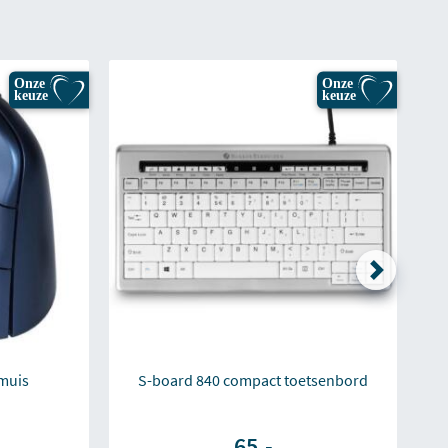
Onze
Onze
keuze
keuze
 muis
S-board 840 compact toetsenbord
65,-