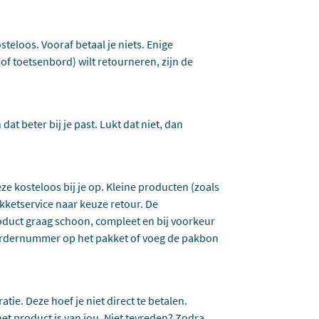
steloos. Vooraf betaal je niets. Enige
 of toetsenbord) wilt retourneren, zijn de
dat beter bij je past. Lukt dat niet, dan
eze kosteloos bij je op. Kleine producten (zoals
kketservice naar keuze retour. De
oduct graag schoon, compleet en bij voorkeur
t ordernummer op het pakket of voeg de pakbon
tie. Deze hoef je niet direct te betalen.
et product is van jou. Niet tevreden? Zodra