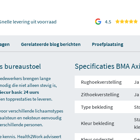
Snelle levering uit voorraad
4.5
ragen
Gerelateerde blog berichten
Proefplaatsing
Specificaties BMA Ax
s bureaustoel
 Medewerkers brengen lange
Rughoekverstelling
Ja
dig die niet alleen stevig is,
ecur basic 24 uurs
Zithoekverstelling
Ja
 topprestaties te leveren.
Type bekleding
St
 voor verschillende lichaamstypes
baalsteun en neksteun eenvoudig
St
Kleur bekleding
verschillende personen.
kl
 kennis. Health2Work adviseert
Kleur onderstel
Ge