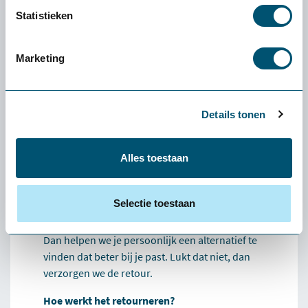
Ervaren of een product
Statistieken
écht bij jou past: de
gratis
proefplaatsing van
Marketing
Health2Work
Wat kost de proefplaatsing?
Details tonen
De levering en proefplaatsingsperiode zijn
volledig kosteloos. Vooraf betaal je niets. Enige
Alles toestaan
uitzondering: als je een klein product (zoals een
muis of toetsenbord) wilt retourneren, zijn de
verzendkosten voor eigen rekening.
Selectie toestaan
Wat als het product niet bij mij past?
Dan helpen we je persoonlijk een alternatief te
vinden dat beter bij je past. Lukt dat niet, dan
verzorgen we de retour.
Hoe werkt het retourneren?