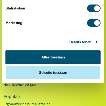
Statistieken
* Van toepassing op hoofdvestiging Health2Work B.V.
Over ons
Marketing
Referenties
Ons team
Werken bij
Details tonen
Innovaties
Alles toestaan
Duurzaamheid
Factsheet 2025
Selectie toestaan
Kennisdocumenten
Health2Work 20-jaar
Populair
Ergonomische bureaustoelen