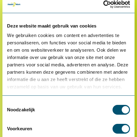
Klantenservice
Deze website maakt gebruik van cookies
Proefplaatsing
We gebruiken cookies om content en advertenties te
Betalen
personaliseren, om functies voor social media te bieden
en om ons websiteverkeer te analyseren. Ook delen we
Retourneren
informatie over uw gebruik van onze site met onze
Inloggen
partners voor social media, adverteren en analyse. Deze
partners kunnen deze gegevens combineren met andere
OCI-koppeling
informatie die u aan ze heeft verstrekt of die ze hebben
Contact
verzameld op basis van uw gebruik van hun services.
Veelgestelde vragen
Toestemmingsselectie
Noodzakelijk
Voorkeuren