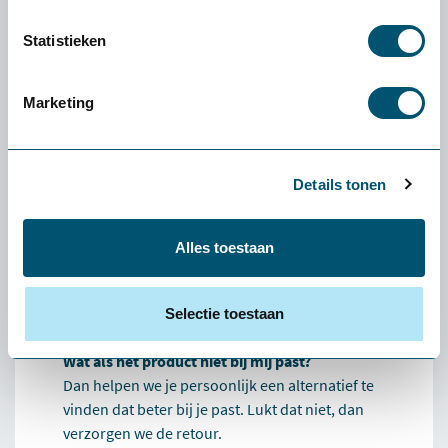
Ervaren of een product
Statistieken
écht bij jou past: de
gratis
Marketing
proefplaatsing van
Health2Work
Details tonen
Wat kost de proefplaatsing?
De levering en proefplaatsingsperiode zijn
volledig kosteloos. Vooraf betaal je niets. Enige
Alles toestaan
uitzondering: als je een klein product (zoals een
muis of toetsenbord) wilt retourneren, zijn de
Selectie toestaan
verzendkosten voor eigen rekening.
Wat als het product niet bij mij past?
Dan helpen we je persoonlijk een alternatief te
vinden dat beter bij je past. Lukt dat niet, dan
verzorgen we de retour.