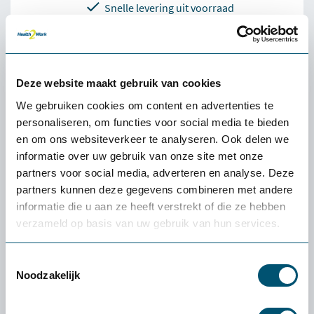
Snelle levering uit voorraad
4.5
Deze website maakt gebruik van cookies
We gebruiken cookies om content en advertenties te
personaliseren, om functies voor social media te bieden
Omschrijving Ergowork massagestoel
en om ons websiteverkeer te analyseren. Ook delen we
Stabia Bruin
informatie over uw gebruik van onze site met onze
partners voor social media, adverteren en analyse. Deze
De Ergowork massagestoel Stabia bruin is een volwaardige
partners kunnen deze gegevens combineren met andere
massagestoel in een compact formaat. Door de omklapbare
informatie die u aan ze heeft verstrekt of die ze hebben
voetensteun wissel je eenvoudig tussen een...
verzameld op basis van uw gebruik van hun services.
Lees meer
Toestemmingsselectie
Noodzakelijk
Veelgestelde vragen