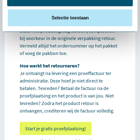
halen deze kosteloos bij je op. Kleine producten
(zoals een muis of toetsenbord): stuur het
pakket via een pakketservice naar keuze retour.
Selectie toestaan
De verzendkosten zijn voor eigen rekening.
Stuur het product graag schoon, compleet en
bij voorkeur in de originele verpakking retour.
Vermeld altijd het ordernummer op het pakket
of voeg de pakbon toe.
Hoe werkt het retourneren?
Je ontvangt na levering een proeffactuur ter
administratie. Deze hoef je niet direct te
betalen. Tevreden? Betaal de factuur na de
proefplaatsing en het product is van jou. Niet
tevreden? Zodra het product retour is
ontvangen, crediteren wij de factuur volledig.
Start je gratis proefplaatsing!