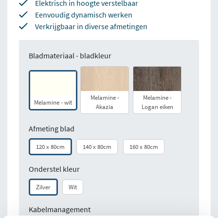
Elektrisch in hoogte verstelbaar
Eenvoudig dynamisch werken
Verkrijgbaar in diverse afmetingen
Bladmateriaal - bladkleur
Melamine -
Melamine -
Melamine - wit
Akazia
Logan eiken
Afmeting blad
120 x 80cm
140 x 80cm
160 x 80cm
Onderstel kleur
Zilver
Wit
Kabelmanagement