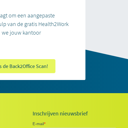
aagt om een aangepaste
lp van de gratis Health2Work
 we jouw kantoor
s de Back2Office Scan!
Inschrijven nieuwsbrief