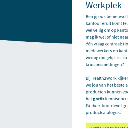
Werkplek
Ben jij ook benieuwd 
kantoor
eruit komt te 
wel veilig om op kan
mag ik wel of niet na
é
é
n vraag centraal: H
medewerkers op kanto
weinig mogelijk risico
kruisbesmettingen?
Bij Health2Work kijken
we jou van het beste a
producten kunnen voo
het
gratis
kennisdoc
Werken,
boordevol gra
productcatalogus.