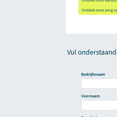
Ontdek onze kantoo
Ontdek onze zorg o
Vul onderstaand 
Bedrijfsnaam
Voornaam