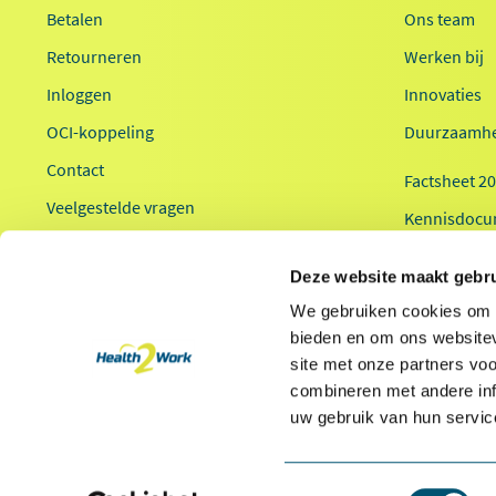
Betalen
Ons team
Retourneren
Werken bij
Inloggen
Innovaties
OCI-koppeling
Duurzaamhe
Contact
Factsheet 2
Veelgestelde vragen
Kennisdocu
Health2Work
Deze website maakt gebru
We gebruiken cookies om c
bieden en om ons websitev
site met onze partners vo
combineren met andere inf
* Van toepassing op hoofdvestiging Health2Work B.V.
uw gebruik van hun servic
Toestemmingsselectie