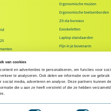
Ergonomische muizen
Ergonomische toetsenborden
Zit sta bureaus
Exoskeletten
id
Laptop standaarden
025
Pijn in je bovenarm
menten
Pijn in je onderarm
 20-jaar
ik van cookies
Werkplekanalyse kantoor
ontent en advertenties te personaliseren, om functies voor soci
Werkplekanalyse zorg
erkeer te analyseren. Ook delen we informatie over uw gebruik
or social media, adverteren en analyse. Deze partners kunnen 
ormatie die u aan ze heeft verstrekt of die ze hebben verzameld
es.