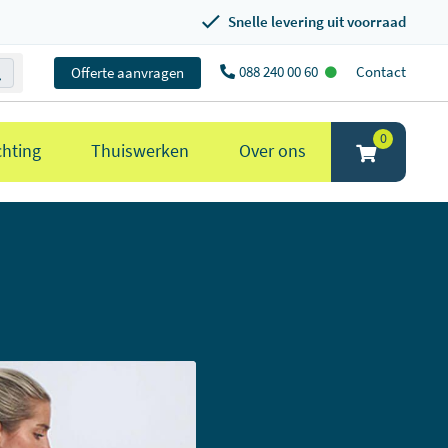
Snelle levering uit voorraad
088 240 00 60
Contact
Offerte aanvragen
0
chting
Thuiswerken
Over ons