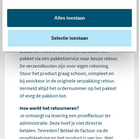
Dan helpen we je persoonlijk een alternatief te
vinden dat beter bij je past. Lukt dat niet, dan
verzorgen we de retour.
Alles toestaan
Hoe werkt het retourneren?
Grote producten (zoals stoelen en tafels): wij
Selectie toestaan
halen deze kosteloos bij je op. Kleine producten
(zoals een muis of toetsenbord): stuur het
pakket via een pakketservice naar keuze retour.
De verzendkosten zijn voor eigen rekening.
Stuur het product graag schoon, compleet en
bij voorkeur in de originele verpakking retour.
Vermeld altijd het ordernummer op het pakket
of voeg de pakbon toe.
Hoe werkt het retourneren?
Je ontvangt na levering een proeffactuur ter
administratie. Deze hoef je niet direct te
betalen. Tevreden? Betaal de factuur na de
proefplaatsing en het product is van jou. Niet