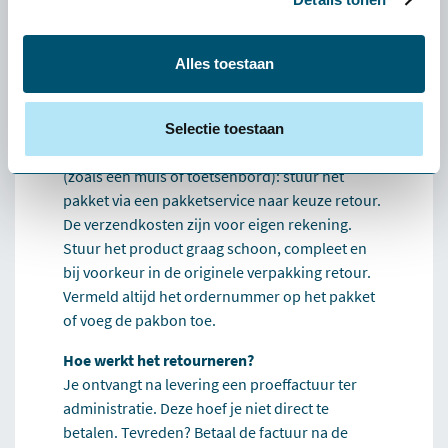
Dan helpen we je persoonlijk een alternatief te
vinden dat beter bij je past. Lukt dat niet, dan
verzorgen we de retour.
Alles toestaan
Hoe werkt het retourneren?
Grote producten (zoals stoelen en tafels): wij
Selectie toestaan
halen deze kosteloos bij je op. Kleine producten
(zoals een muis of toetsenbord): stuur het
pakket via een pakketservice naar keuze retour.
De verzendkosten zijn voor eigen rekening.
Stuur het product graag schoon, compleet en
bij voorkeur in de originele verpakking retour.
Vermeld altijd het ordernummer op het pakket
of voeg de pakbon toe.
Hoe werkt het retourneren?
Je ontvangt na levering een proeffactuur ter
administratie. Deze hoef je niet direct te
betalen. Tevreden? Betaal de factuur na de