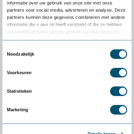
65,-
informatie over uw gebruik van onze site met onze
partners voor social media, adverteren en analyse. Deze
partners kunnen deze gegevens combineren met andere
informatie die u aan ze heeft verstrekt of die ze hebben
verzameld op basis van uw gebruik van hun services.
Ervaren of een product
écht bij jou past: de
gratis
Toestemmingsselectie
Noodzakelijk
proefplaatsing van
Health2Work
Voorkeuren
Wat kost de proefplaatsing?
De levering en proefplaatsingsperiode zijn
Statistieken
volledig kosteloos. Vooraf betaal je niets. Enige
uitzondering: als je een klein product (zoals een
Marketing
muis of toetsenbord) wilt retourneren, zijn de
verzendkosten voor eigen rekening.
Wat als het product niet bij mij past?
Details tonen