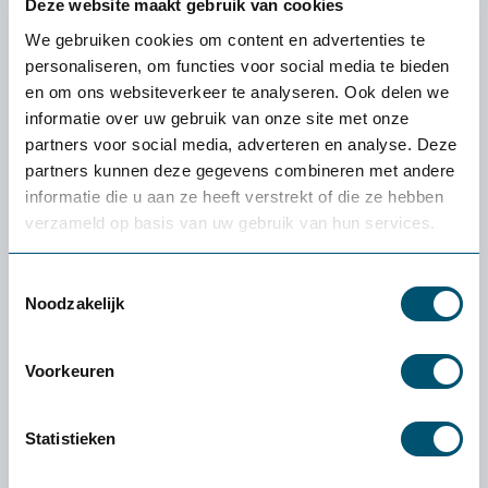
Deze website maakt gebruik van cookies
We gebruiken cookies om content en advertenties te
personaliseren, om functies voor social media te bieden
en om ons websiteverkeer te analyseren. Ook delen we
informatie over uw gebruik van onze site met onze
partners voor social media, adverteren en analyse. Deze
Ergodesk Pro Industry E2T
partners kunnen deze gegevens combineren met andere
informatie die u aan ze heeft verstrekt of die ze hebben
1.949,-
verzameld op basis van uw gebruik van hun services.
Toestemmingsselectie
Noodzakelijk
Ervaren of een product
Voorkeuren
écht bij jou past: de
gratis
proefplaatsing van
Statistieken
Health2Work