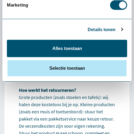
Marketing
Wat kost de proefplaatsing?
De levering en proefplaatsingsperiode zijn
volledig kosteloos. Vooraf betaal je niets. Enige
Details tonen
uitzondering: als je een klein product (zoals een
muis of toetsenbord) wilt retourneren, zijn de
verzendkosten voor eigen rekening.
Alles toestaan
Wat als het product niet bij mij past?
Dan helpen we je persoonlijk een alternatief te
Selectie toestaan
vinden dat beter bij je past. Lukt dat niet, dan
verzorgen we de retour.
Hoe werkt het retourneren?
Grote producten (zoals stoelen en tafels): wij
halen deze kosteloos bij je op. Kleine producten
(zoals een muis of toetsenbord): stuur het
pakket via een pakketservice naar keuze retour.
De verzendkosten zijn voor eigen rekening.
Stuur het product graag schoon, compleet en