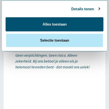
Je ontvangt na levering een proeffactuur ter
administratie. Deze hoef je niet direct te
Details tonen
betalen. Tevreden? Betaal de factuur na de
proefplaatsing en het product is van jou. Niet
Alles toestaan
tevreden? Zodra het product retour is
ontvangen, crediteren wij de factuur volledig.
Selectie toestaan
Start je gratis proefplaatsing!
Geen verplichtingen. Geen risico. Alleen
zekerheid. Bij ons betaal je alleen als je
helemaal tevreden bent - dat maakt ons uniek!