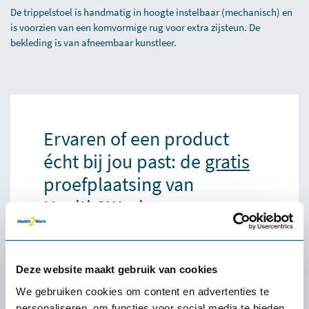
De trippelstoel is handmatig in hoogte instelbaar (mechanisch) en
is voorzien van een komvormige rug voor extra zijsteun. De
bekleding is van afneembaar kunstleer.
Ervaren of een product
écht bij jou past: de
gratis
proefplaatsing van
Health2Work
Wat kost de proefplaatsing?
De levering en proefplaatsingsperiode zijn
Deze website maakt gebruik van cookies
volledig kosteloos. Vooraf betaal je niets. Enige
We gebruiken cookies om content en advertenties te
uitzondering: als je een klein product (zoals een
personaliseren, om functies voor social media te bieden