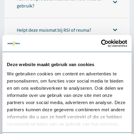
gebruik?
Helpt deze muismat bij RSI of reuma?
Specificaties
Deze website maakt gebruik van cookies
We gebruiken cookies om content en advertenties te
personaliseren, om functies voor social media te bieden
Ervaren of een product
en om ons websiteverkeer te analyseren. Ook delen we
écht bij jou past: de
gratis
informatie over uw gebruik van onze site met onze
partners voor social media, adverteren en analyse. Deze
proefplaatsing van
partners kunnen deze gegevens combineren met andere
Health2Work
informatie die u aan ze heeft verstrekt of die ze hebben
verzameld op basis van uw gebruik van hun services.
Wat kost de proefplaatsing?