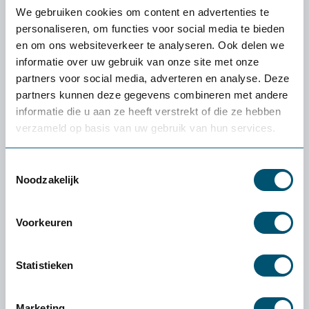
We gebruiken cookies om content en advertenties te
personaliseren, om functies voor social media te bieden
Telefoonnummer
en om ons websiteverkeer te analyseren. Ook delen we
informatie over uw gebruik van onze site met onze
partners voor social media, adverteren en analyse. Deze
E-mailadres
partners kunnen deze gegevens combineren met andere
informatie die u aan ze heeft verstrekt of die ze hebben
verzameld op basis van uw gebruik van hun services.
Bericht:
Toestemmingsselectie
Noodzakelijk
Voorkeuren
Statistieken
Hoe heb je ons gevonden
Via Google
Marketing