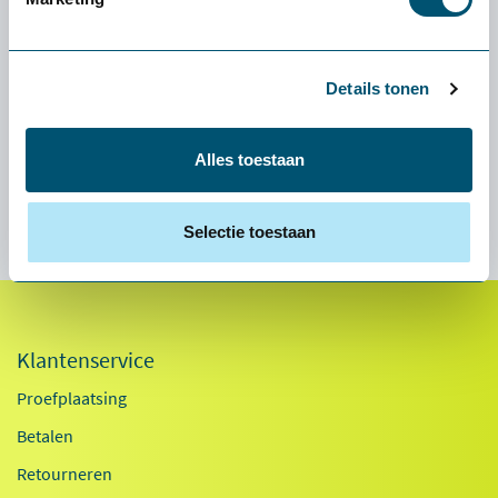
Via Social media
Via een collega/ vriend
Tijdens een beurs of evenement
Details tonen
Via onze nieuwsbrief
Anders
Alles toestaan
Verstuur
Selectie toestaan
Klantenservice
Proefplaatsing
Betalen
Retourneren