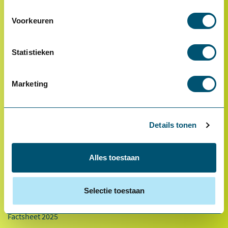
Voorkeuren
Statistieken
Marketing
* Van toepassing op hoofdvestiging Health2Work B.V.
Over ons
Referenties
Details tonen
Ons team
Alles toestaan
Werken bij
Innovaties
Selectie toestaan
Duurzaamheid
Factsheet 2025