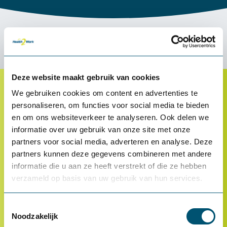
Direct een vraag? Bel
088 240 00 60
of stel je vraag
via onze
chat
.
Deze website maakt gebruik van cookies
We gebruiken cookies om content en advertenties te
Klantenservice
personaliseren, om functies voor social media te bieden
en om ons websiteverkeer te analyseren. Ook delen we
Proefplaatsing
informatie over uw gebruik van onze site met onze
Betalen
partners voor social media, adverteren en analyse. Deze
partners kunnen deze gegevens combineren met andere
Retourneren
informatie die u aan ze heeft verstrekt of die ze hebben
Inloggen
verzameld op basis van uw gebruik van hun services.
OCI-koppeling
Toestemmingsselectie
Contact
Noodzakelijk
Veelgestelde vragen