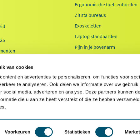
Ergonomische toetsenborden
Zit sta bureaus
Exoskeletten
id
Laptop standaarden
025
Pijn in je bovenarm
menten
Pijn in je onderarm
 20-jaar
ik van cookies
Werkplekanalyse kantoor
ontent en advertenties te personaliseren, om functies voor soci
Werkplekanalyse zorg
erkeer te analyseren. Ook delen we informatie over uw gebruik
or social media, adverteren en analyse. Deze partners kunnen 
ormatie die u aan ze heeft verstrekt of die ze hebben verzameld
es.
Voorkeuren
Statistieken
Market