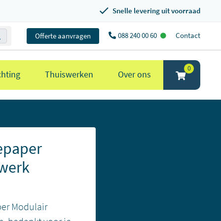
Snelle levering uit voorraad
088 240 00 60
Contact
Offerte aanvragen
0
chting
Thuiswerken
Over ons
epaper
werk
per Modulair