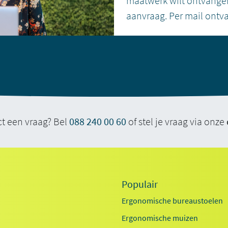
maatwerk wilt ontvangen
aanvraag. Per mail ontv
ct een vraag? Bel
088 240 00 60
of stel je vraag via onze
Populair
Ergonomische bureaustoelen
Ergonomische muizen