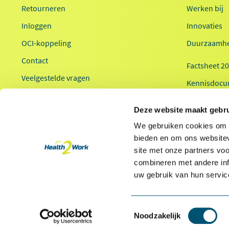
Retourneren
Werken bij
Inloggen
Innovaties
OCI-koppeling
Duurzaamhe
Contact
Factsheet 2
Veelgestelde vragen
Kennisdocu
Health2Work
Deze website maakt gebru
We gebruiken cookies om c
bieden en om ons websitev
site met onze partners vo
combineren met andere inf
* Van toepassing op hoofdvestiging Health2Work B.V.
uw gebruik van hun servic
Toestemmingsselectie
Noodzakelijk