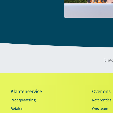
Dire
Klantenservice
Over ons
Proefplaatsing
Referenties
Betalen
Ons team